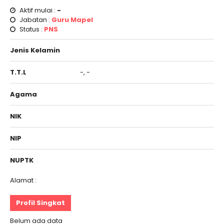
Aktif mulai :
-
Jabatan :
Guru Mapel
Status :
PNS
Jenis Kelamin
T.T.L
-, -
Agama
NIK
NIP
NUPTK
Alamat :
Profil Singkat
Belum ada data